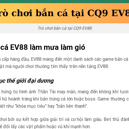
Trò chơi bắn cá tại CQ9 EV88
 cá EV88 làm mưa làm gió
ng cấp hàng đầu, EV88 mang đến một danh sách các game bắn cá 
ật mà người chơi thường tìm thấy trên nền tảng EV88:
ục thế giới đại dương
 hứng từ hình ảnh Thần Tài may mắn, mang đến không khí tươi 
ổ hũ hoành tráng khi bắn trúng cá lớn hoặc boss. Game thường c
iệt như “khóa mục tiêu” hay “bắn liên thanh”.
ơi bởi sự kết hợp giữa giải trí và cơ hội làm giàu. Bet thủ đá
ể đổi lấy các vật phẩm hoặc vũ khí mạnh hơn.