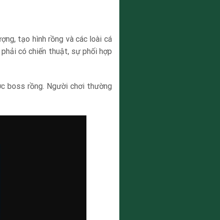
ng, tạo hình rồng và các loài cá
 phải có chiến thuật, sự phối hợp
ợc boss rồng. Người chơi thường