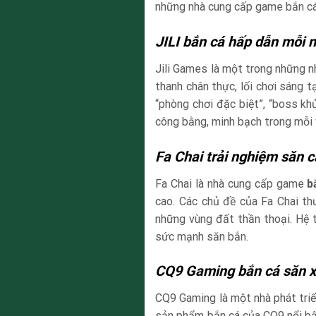
những nhà cung cấp game bắn cá
JILI bắn cá hấp dẫn mỗi 
Jili Games là một trong những 
thanh chân thực, lối chơi sáng t
“phòng chơi đặc biệt”, “boss kh
công bằng, minh bạch trong mỗi 
Fa Chai trải nghiệm săn c
Fa Chai là nhà cung cấp game
b
cao. Các chủ đề của Fa Chai t
những vùng đất thần thoại. Hệ 
sức mạnh săn bắn.
CQ9 Gaming bắn cá săn x
CQ9 Gaming là một nhà phát tri
sản phẩm bắn cá của CQ9 nổi bật