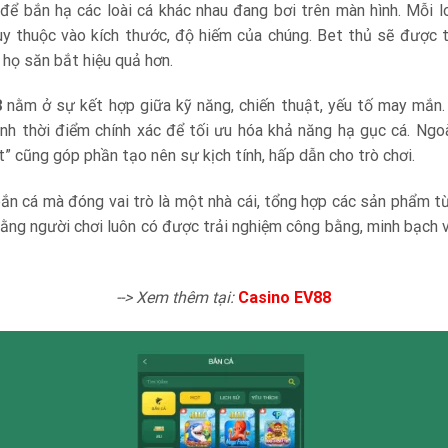
ể bắn hạ các loài cá khác nhau đang bơi trên màn hình. Mỗi lo
ùy thuộc vào kích thước, độ hiếm của chúng. Bet thủ sẽ được tr
họ săn bắt hiệu quả hơn.
8
nằm ở sự kết hợp giữa kỹ năng, chiến thuật, yếu tố may mắn.
anh thời điểm chính xác để tối ưu hóa khả năng hạ gục cá. Ngoà
ật” cũng góp phần tạo nên sự kịch tính, hấp dẫn cho trò chơi.
n cá mà đóng vai trò là một nhà cái, tổng hợp các sản phẩm 
rằng người chơi luôn có được trải nghiệm công bằng, minh bạch 
--> Xem thêm tại:
Casino EV88