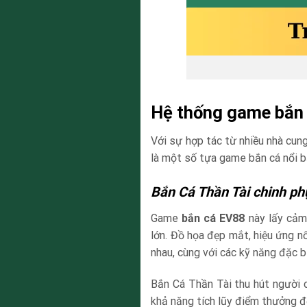
Hệ thống game bắn
Với sự hợp tác từ nhiều nhà cu
là một số tựa game bắn cá nổi b
Bắn Cá Thần Tài chinh ph
Game
bắn cá EV88
này lấy cảm
lớn. Đồ họa đẹp mắt, hiệu ứng n
nhau, cùng với các kỹ năng đặc b
Bắn Cá Thần Tài thu hút người ch
khả năng tích lũy điểm thưởng đ