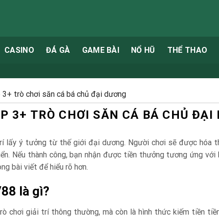
CASINO
ĐÁ GÀ
GAME BÀI
NỔ HŨ
THỂ THAO
3+ trò chơi săn cá bá chủ đại dương
OP 3+ TRÒ CHƠI SĂN CÁ BÁ CHỦ ĐẠI
rí lấy ý tưởng từ thế giới đại dương. Người chơi sẽ được hóa t
iển. Nếu thành công, bạn nhận được tiền thưởng tương ứng với 
g bài viết để hiểu rõ hơn.
88 là gì?
rò chơi giải trí thông thường, mà còn là hình thức kiếm tiền ti