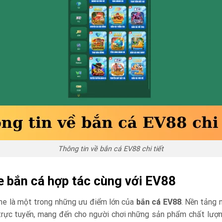
Thông tin về bắn cá EV88 chi tiết
 bắn cá hợp tác cùng với EV88
me là một trong những ưu điểm lớn của
bắn cá EV88
. Nền tảng 
rực tuyến, mang đến cho người chơi những sản phẩm chất lượn