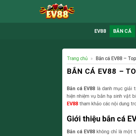
Bỏ
qua
nội
dung
EV88
BẮN CÁ
Trang chủ
»
Bắn cá EV88 – Top 
BẮN CÁ EV88 – T
Bắn cá
EV88
là danh mục giải t
hiện nhiệm vụ bắn hạ sinh vật b
EV88
tham khảo các nội dung tron
Giới thiệu bắn cá EV
Bắn cá EV88
không chỉ là một t