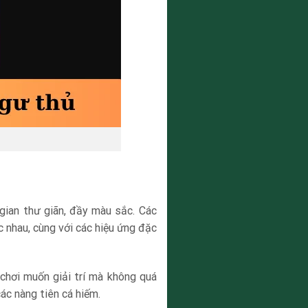
gian thư giãn, đầy màu sắc. Các
ác nhau, cùng với các hiệu ứng đặc
chơi muốn giải trí mà không quá
ác nàng tiên cá hiếm.