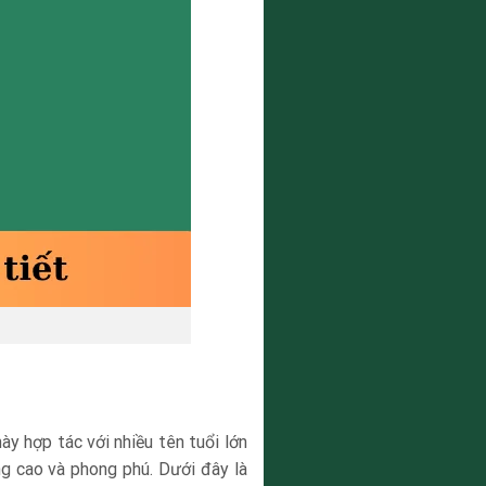
này hợp tác với nhiều tên tuổi lớn
g cao và phong phú. Dưới đây là