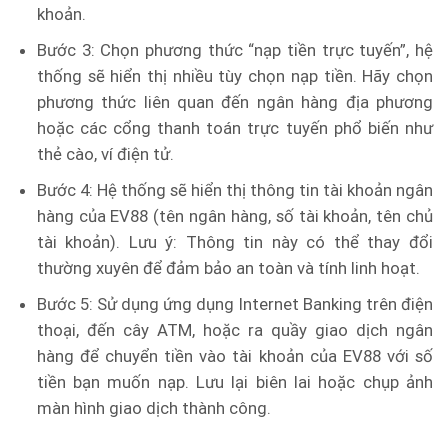
khoản.
Bước 3: Chọn phương thức “nạp tiền trực tuyến”, hệ
thống sẽ hiển thị nhiều tùy chọn nạp tiền. Hãy chọn
phương thức liên quan đến ngân hàng địa phương
hoặc các cổng thanh toán trực tuyến phổ biến như
thẻ cào, ví điện tử.
Bước 4: Hệ thống sẽ hiển thị thông tin tài khoản ngân
hàng của EV88 (tên ngân hàng, số tài khoản, tên chủ
tài khoản). Lưu ý: Thông tin này có thể thay đổi
thường xuyên để đảm bảo an toàn và tính linh hoạt.
Bước 5: Sử dụng ứng dụng Internet Banking trên điện
thoại, đến cây ATM, hoặc ra quầy giao dịch ngân
hàng để chuyển tiền vào tài khoản của EV88 với số
tiền bạn muốn nạp. Lưu lại biên lai hoặc chụp ảnh
màn hình giao dịch thành công.