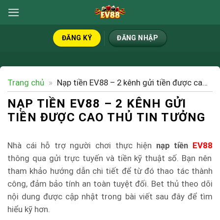
Bỏ
qua
nội
ĐĂNG KÝ
ĐĂNG NHẬP
dung
Trang chủ
»
Nạp tiền EV88 – 2 kênh gửi tiền được cao
thủ tin tưởng
NẠP TIỀN EV88 – 2 KÊNH GỬI
TIỀN ĐƯỢC CAO THỦ TIN TƯỞNG
Nhà cái hỗ trợ người chơi thực hiện
nạp tiền
EV88
thông qua gửi trực tuyến và tiền kỹ thuật số. Bạn nên
tham khảo hướng dẫn chi tiết để từ đó thao tác thành
công, đảm bảo tính an toàn tuyệt đối. Bet thủ theo dõi
nội dung được cập nhật trong bài viết sau đây để tìm
hiểu kỹ hơn.