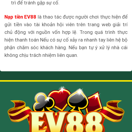
trì để tránh gặp sự cố.
Nạp tiền EV88
là thao tác được người chơi thực hiện để
gửi tiền vào tài khoản hội viên trên trang web giải trí
chủ động với nguồn vốn hợp lệ. Trong quá trình thực
hiện thanh toán Nếu có sự cố xảy ra nhanh tay liên hệ bộ
phận chăm sóc khách hàng. Nếu bạn tự ý xử lý nhà cái
không chịu trách nhiệm liên quan.