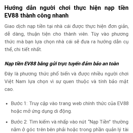
Hướng dẫn người chơi thực hiện nạp tiền
EV88 thành công nhanh
Giao dịch nạp tiền tại nhà cái được thực hiện đơn giản,
dễ dàng, thuận tiện cho thành viên. Tùy vào phương
thức mà bạn lựa chọn nhà cái sẽ đưa ra hướng dẫn cụ
thể, chi tiết nhất.
Nạp tiền EV88 bằng gửi trực tuyến đảm bảo an toàn
Đây là phương thức phổ biến và được nhiều người chơi
Việt Nam lựa chọn vì sự quen thuộc và tính bảo mật
cao.
Bước 1: Truy cập vào trang web chính thức của EV88
hoặc mở ứng dụng di động.
Bước 2: Tìm kiếm và nhấp vào nút “Nạp Tiền” thường
nằm ở góc trên bên phải hoặc trong phần quản lý tài