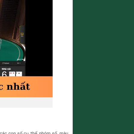
 các con số cụ thể, nhóm số, màu