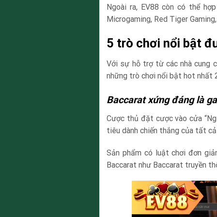
Ngoài ra, EV88 còn có thể hợp
Microgaming, Red Tiger Gaming, 
5 trò chơi nổi bật 
Với sự hỗ trợ từ các nhà cung 
những trò chơi nổi bật hot nhất
Baccarat xứng đáng là g
Cược thủ đặt cược vào cửa “Ngườ
tiêu dành chiến thắng của tất cả 
Sản phẩm có luật chơi đơn giản
Baccarat như Baccarat truyền t