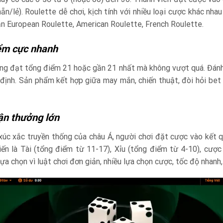
n/lẻ). Roulette dễ chơi, kịch tính với nhiều loại cược khác nhau
n European Roulette, American Roulette, French Roulette.
iểm cực nhanh
ắng đạt tổng điểm 21 hoặc gần 21 nhất mà không vượt quá. Đánh b
 định. Sản phẩm kết hợp giữa may mắn, chiến thuật, đòi hỏi bet
ận thưởng lớn
xúc xắc truyền thống của châu Á, người chơi đặt cược vào kết 
ến là Tài (tổng điểm từ 11-17), Xỉu (tổng điểm từ 4-10), cược
a chọn vì luật chơi đơn giản, nhiều lựa chọn cược, tốc độ nhanh, t