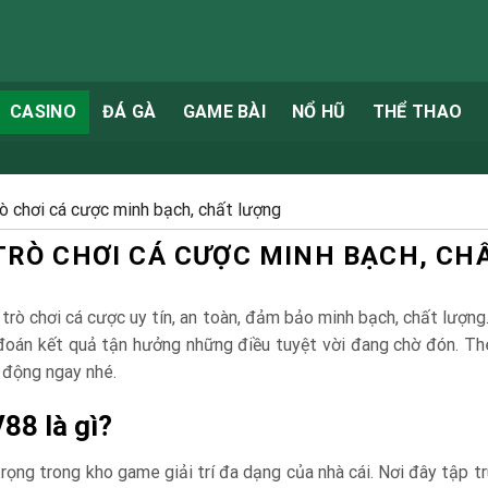
CASINO
ĐÁ GÀ
GAME BÀI
NỔ HŨ
THỂ THAO
ò chơi cá cược minh bạch, chất lượng
 TRÒ CHƠI CÁ CƯỢC MINH BẠCH, CH
trò chơi cá cược uy tín, an toàn, đảm bảo minh bạch, chất lượn
oán kết quả tận hưởng những điều tuyệt vời đang chờ đón. Theo
ủ động ngay nhé.
V88 là gì?
rọng trong kho game giải trí đa dạng của nhà cái. Nơi đây tập t