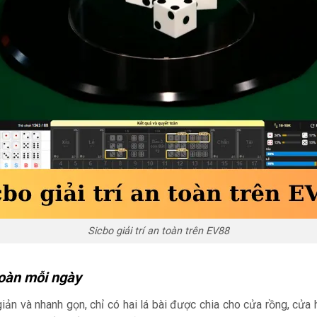
Sicbo giải trí an toàn trên EV88
toàn mỗi ngày
iản và nhanh gọn, chỉ có hai lá bài được chia cho cửa rồng, cửa